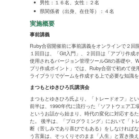
男性：１６名、女性：２名
県関係者（出身、在住等）：４名
実施概要
事前講義
Ruby合宿開催前に事前講義をオンラインで２回
１回目は、「Git入門」、２回目は「アプリ作成ポ
使用されるバージョン管理ツールGitの基礎や、W
プリ作成ポイント」では、Ruby合宿で初めて使用
ライブラリでゲームを作成する上で必要な知識を
まつもとゆきひろ氏講演会
まつもとゆきひろ氏より、「トレードオフ」とい
前半は、1990年代に流行った「ソフトウェア工
というお話から始まり、時代の変化に対応するた
た。 後半は、「プログラミング」において「ト
断（苦しみであり喜びでもある）をしなければな
う言葉は、そっくりそのまま「人生」と置き換え